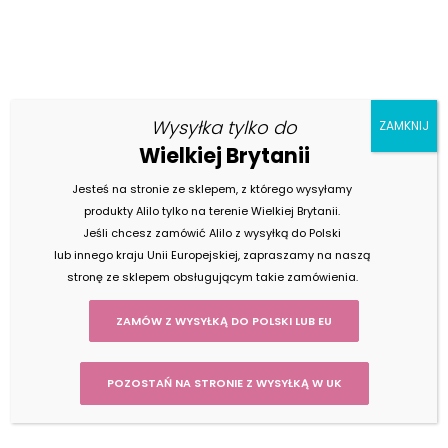
Wysyłka tylko do
ZAMKNIJ
Wielkiej Brytanii
Znajdź swojego króliczka
SKLEP ALILO
Jesteś na stronie ze sklepem, z którego wysyłamy
produkty Alilo tylko na terenie Wielkiej Brytanii.
Jeśli chcesz zamówić Alilo z wysyłką do Polski
lub innego kraju Unii Europejskiej, zapraszamy na naszą
KATEGORIE
stronę ze sklepem obsługującym takie zamówienia.
ZAMÓW Z WYSYŁKĄ DO POLSKI LUB EU
Strona główna
>
Sklep
>
Króliczki Alilo
>
Alilo Big Bunny G7C
> Alilo
Big Bunny G7C
POZOSTAŃ NA STRONIE Z WYSYŁKĄ W UK