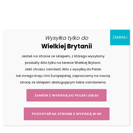
Wysyłka tylko do
ZAMKNIJ
Blog
Rosnę z Toba
Wielkiej Brytanii
Jesteś na stronie ze sklepem, z którego wysyłamy
produkty Alilo tylko na terenie Wielkiej Brytanii.
Jeśli chcesz zamówić Alilo z wysyłką do Polski
lub innego kraju Unii Europejskiej, zapraszamy na naszą
Wyroznienia dla Alilo
stronę ze sklepem obsługującym takie zamówienia.
Króliczek Alilo odmawia współpracy?
Przeczytaj, co możesz zrobić samodzielnie.
ZAMÓW Z WYSYŁKĄ DO POLSKI LUB EU
POZOSTAŃ NA STRONIE Z WYSYŁKĄ W UK