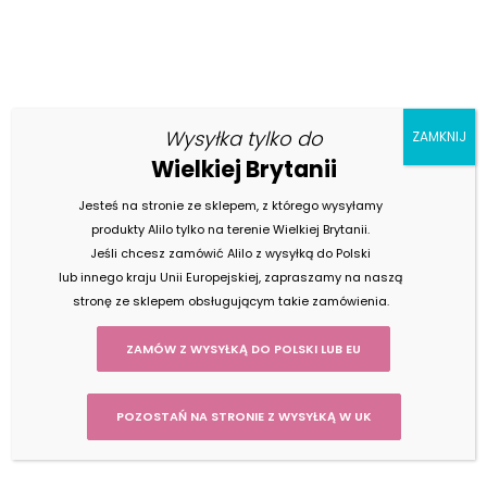
Notice
: Undefined index: subtitle in
Wysyłka tylko do
ZAMKNIJ
/var/www/vhosts/uk.alilo.pl/httpdocs/wp-
Wielkiej Brytanii
content/themes/alilopolska/admin/partials/p
on line
17
Jesteś na stronie ze sklepem, z którego wysyłamy
TEST NEWSLETTER
produkty Alilo tylko na terenie Wielkiej Brytanii.
Jeśli chcesz zamówić Alilo z wysyłką do Polski
lub innego kraju Unii Europejskiej, zapraszamy na naszą
stronę ze sklepem obsługującym takie zamówienia.
ZAMÓW Z WYSYŁKĄ DO POLSKI LUB EU
POZOSTAŃ NA STRONIE Z WYSYŁKĄ W UK