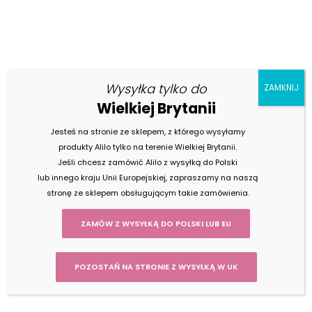
Wysyłka tylko do
ZAMKNIJ
Wielkiej Brytanii
Znajdź swojego króliczka
SKLEP ALILO
Jesteś na stronie ze sklepem, z którego wysyłamy
produkty Alilo tylko na terenie Wielkiej Brytanii.
Jeśli chcesz zamówić Alilo z wysyłką do Polski
lub innego kraju Unii Europejskiej, zapraszamy na naszą
KATEGORIE
stronę ze sklepem obsługującym takie zamówienia.
ZAMÓW Z WYSYŁKĄ DO POLSKI LUB EU
Strona główna
>
Sklep
>
Klocki
magnetyczne
> Klocki
POZOSTAŃ NA STRONIE Z WYSYŁKĄ W UK
magnetyczne 40 el.