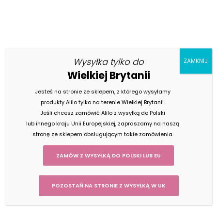
Archiwum wpisów
Wysyłka tylko do
ZAMKNIJ
Wielkiej Brytanii
Jesteś na stronie ze sklepem, z którego wysyłamy
produkty Alilo tylko na terenie Wielkiej Brytanii.
Jeśli chcesz zamówić Alilo z wysyłką do Polski
lub innego kraju Unii Europejskiej, zapraszamy na naszą
stronę ze sklepem obsługującym takie zamówienia.
ZAMÓW Z WYSYŁKĄ DO POLSKI LUB EU
POZOSTAŃ NA STRONIE Z WYSYŁKĄ W UK
Jak wyłączyć automatyczny tryb
uśpienia?