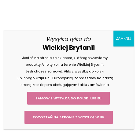
Nasze
Wysyłka tylko do
AKTUALNOŚCI
ZAMKNIJ
Wielkiej Brytanii
Jesteś na stronie ze sklepem, z którego wysyłamy
produkty Alilo tylko na terenie Wielkiej Brytanii.
Jeśli chcesz zamówić Alilo z wysyłką do Polski
lub innego kraju Unii Europejskiej, zapraszamy na naszą
24 grudnia 2021
stronę ze sklepem obsługującym takie zamówienia.
Świąteczne życzenia…
ZAMÓW Z WYSYŁKĄ DO POLSKI LUB EU
POZOSTAŃ NA STRONIE Z WYSYŁKĄ W UK