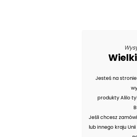
Wysy
Wielki
Nasze
AKTUALNOŚCI
Jesteś na stronie
wy
produkty Alilo ty
B
Jeśli chcesz zamówić
lub innego kraju Uni
n