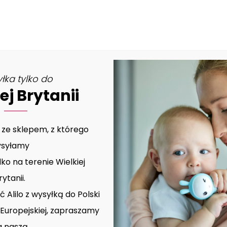
MOJE KONTO
łka tylko do
ej Brytanii
 ze sklepem, z którego
syłamy
lko na terenie Wielkiej
rytanii.
 Alilo z wysyłką do Polski
i Europejskiej, zapraszamy
a naszą