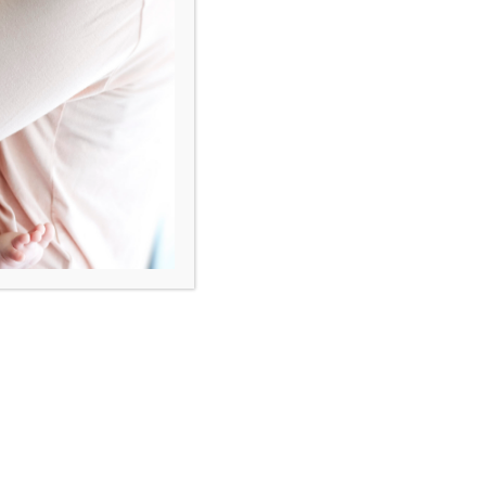
Subskrybuj
Zapisz się na newsletter
Zyskaj rabat na pierwsze zakupy i dowiaduj
się jako pierwszy o promocjach,
nowościach oraz aktualnościach.
ZAPISZ SIĘ
Odwiedź