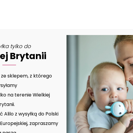
MOJE KONTO
łka tylko do
ej Brytanii
 ze sklepem, z którego
syłamy
lko na terenie Wielkiej
rytanii.
 Alilo z wysyłką do Polski
i Europejskiej, zapraszamy
a naszą