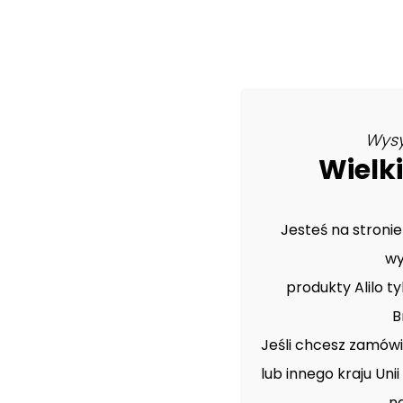
Wysy
Wielki
Nasze
AKTUALNOŚCI
Jesteś na stronie
wy
produkty Alilo ty
B
Jeśli chcesz zamówić
lub innego kraju Uni
n