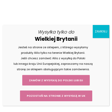
Nasze
Wysyłka tylko do
AKTUALNOŚCI
ZAMKNIJ
Wielkiej Brytanii
Jesteś na stronie ze sklepem, z którego wysyłamy
produkty Alilo tylko na terenie Wielkiej Brytanii.
Jeśli chcesz zamówić Alilo z wysyłką do Polski
lub innego kraju Unii Europejskiej, zapraszamy na naszą
17 listopada 2017
stronę ze sklepem obsługującym takie zamówienia.
KONKURS z blogiem Dżin z Tomikiem
ZAMÓW Z WYSYŁKĄ DO POLSKI LUB EU
POZOSTAŃ NA STRONIE Z WYSYŁKĄ W UK