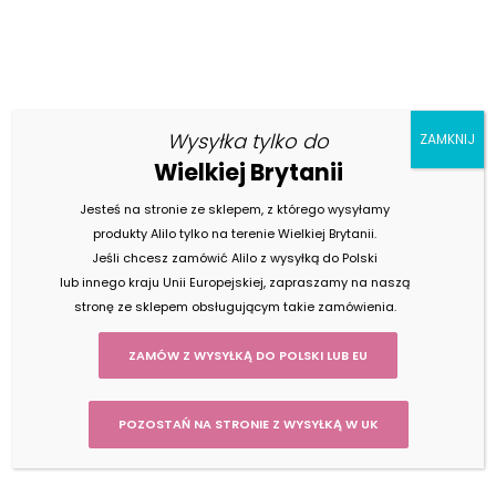
Nasze
Wysyłka tylko do
AKTUALNOŚCI
ZAMKNIJ
Wielkiej Brytanii
Jesteś na stronie ze sklepem, z którego wysyłamy
produkty Alilo tylko na terenie Wielkiej Brytanii.
Jeśli chcesz zamówić Alilo z wysyłką do Polski
lub innego kraju Unii Europejskiej, zapraszamy na naszą
18 grudnia 2018
stronę ze sklepem obsługującym takie zamówienia.
? Gwiazdkowe ? last minute – sprawdź
swój RABAT
ZAMÓW Z WYSYŁKĄ DO POLSKI LUB EU
POZOSTAŃ NA STRONIE Z WYSYŁKĄ W UK