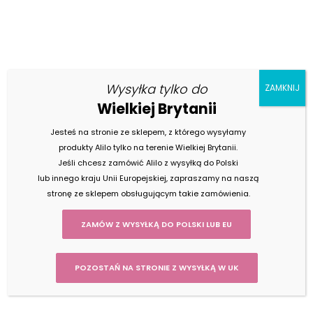
Nasze
Wysyłka tylko do
AKTUALNOŚCI
ZAMKNIJ
Wielkiej Brytanii
Jesteś na stronie ze sklepem, z którego wysyłamy
produkty Alilo tylko na terenie Wielkiej Brytanii.
Jeśli chcesz zamówić Alilo z wysyłką do Polski
lub innego kraju Unii Europejskiej, zapraszamy na naszą
26 listopada 2021
stronę ze sklepem obsługującym takie zamówienia.
Black Friday startuje za 3…2…1…
ZAMÓW Z WYSYŁKĄ DO POLSKI LUB EU
POZOSTAŃ NA STRONIE Z WYSYŁKĄ W UK